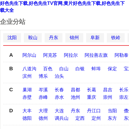
好色先生下载,好色先生TV官网,黄片好色先生下载,好色先生下
载大全
企业分站
沈阳
鞍山
丹东
锦州
阜新
铁岭
A
阿尔山
阿克苏
阿拉尔
阿拉善左旗
阿勒泰
B
八道沟
百色
白山
白银
蚌埠
保定
宝
滨州
博乐
泊头
C
巢湖
岑溪
长春
昌都
长葛
昌吉
长乐
赤壁
赤峰
赤水
池州
重庆
崇州
崇左
D
大丰
大理
大连
丹东
丹江口
当阳
儋
德阳
德州
调兵山
定西
定州
东方
东