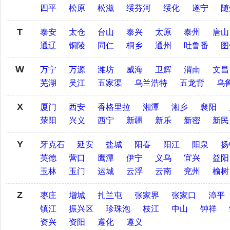
四平
松原
松滋
绥芬河
绥化
遂宁
随
T
泰安
太仓
台山
泰兴
太原
泰州
唐山
通辽
铜陵
同仁
桐乡
通州
吐鲁番
图
W
万宁
万源
潍坊
威海
卫辉
渭南
文昌
芜湖
吴江
五家渠
乌兰浩特
五龙背
乌
X
厦门
西安
香格里拉
湘潭
湘乡
襄阳
荥阳
兴义
西宁
新疆
新乐
新密
新民
Y
牙克石
延安
盐城
阳春
阳江
阳泉
扬
英德
营口
鹰潭
伊宁
义乌
宜兴
益阳
玉林
玉门
运城
云浮
云南
兖州
榆树
Z
枣庄
增城
扎兰屯
张家界
张家口
漳平
镇江
振兴区
珍珠泡
枝江
中山
钟祥
资兴
资阳
遵化
遵义