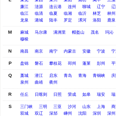
廉江
涟源
连云港
连州
聊城
辽宁
辽
临江
临清
临夏
临湘
临沂
林芝
林州
龙泉
潞城
陆丰
罗定
漯河
洛阳
鹿泉
M
麻城
马尔康
满洲里
帽盔山
茂名
玛沁
穆棱
N
南昌
南京
南宁
内蒙古
安徽
宁波
宁
P
盘锦
磐石
攀枝花
邳州
蓬莱
彭州
平
Q
藁城
潜江
启东
青岛
青海
青铜峡
庆
泉州
曲靖
衢州
R
任丘
日喀则
日照
荣成
如皋
瑞安
瑞
S
三门峡
三明
三亚
沙河
山东
上海
商
双城
双辽
深邡
嵊州
沈阳
深圳
深州