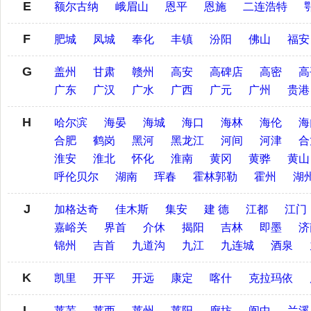
E
额尔古纳
峨眉山
恩平
恩施
二连浩特
F
肥城
凤城
奉化
丰镇
汾阳
佛山
福安
G
盖州
甘肃
赣州
高安
高碑店
高密
高
广东
广汉
广水
广西
广元
广州
贵港
H
哈尔滨
海晏
海城
海口
海林
海伦
海
合肥
鹤岗
黑河
黑龙江
河间
河津
合
淮安
淮北
怀化
淮南
黄冈
黄骅
黄山
呼伦贝尔
湖南
珲春
霍林郭勒
霍州
湖
J
加格达奇
佳木斯
集安
建 德
江都
江门
嘉峪关
界首
介休
揭阳
吉林
即墨
济
锦州
吉首
九道沟
九江
九连城
酒泉
K
凯里
开平
开远
康定
喀什
克拉玛依
L
莱芜
莱西
莱州
莱阳
廊坊
阆中
兰溪