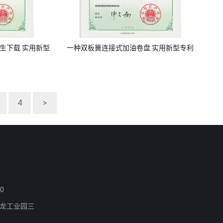
生下载 实用新型
一种双板簧连接式加油卷盘 实用新型专利
4
>
0
龙工业园三