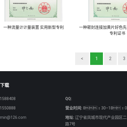
一种流量计计量装置 实用新型专利
一种密封连接加黄片好色先
专利证书
<
1
2
3
生下载
1588408
QQ:
1550888
营业时间:
8：30–18：0
nmin@126.com
地址:
辽宁省凤城市现代产业园区二
路7号