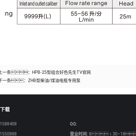
上一条：
HPB-25型组合好色先生TV官网
下一条：
ZHB型柴油/煤油电瓶专用泵
生下载
1588408
QQ:
1550888
营业时间:
8：30–18